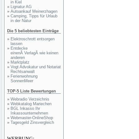
in Kiel
»
Lignatur AG
»
Autoankauf Meinerzhagen
»
Camping, Tipps für Urlaub
in der Natur
Die 5 beliebtesten Einträge
»
Elektroschrott entsorgen
lassen
»
Entdecke
einenÂ VerlagÂ wie keinen
anderen
»
Marktplatz
»
Vogt Advokatur und Notariat
Rechtsanwalt
»
Ferienwohnung
SonnenMeer
TOP-5 Liste Bewertungen
»
Webradio Verzeichnis
»
Webkatalog Mariechen
»
BGL Inkasso Ihr
Inkassounternehmen
»
Webmaster-OnlineShop
»
Tagesgeld Zinsvergleich
WERBUNG: